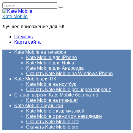
Перейти
Search
к
for:
содержанию
Kate Mobile
Лучшее приложение для ВК
Помощь
Карта сайта
Kate Mobile на телефон
Kate Mobile для iPhone
Kate Mobile для Nokia
Kate Mobile для Андроида
Скачать Kate Mobile на Windows Phone
Kate Mobile для ПК
Kate Mobile на ноутбук
Скачать Kate Mobile pro через торрент
Старая версия Kate Mobile бесплатно
Kate Mobile на планшет
Kate Mobile с музыкой
Kate Mobile с кэш музыкой
Kate Mobile с режимом невидимки
Скачать Kate Mobile Lite
Скачать Kate Mobile pro